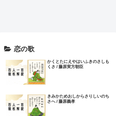
恋の歌
かくとたにえやはいふきのさしも
くさ / 藤原実方朝臣
きみかためおしからさりしいのち
さへ / 藤原義孝