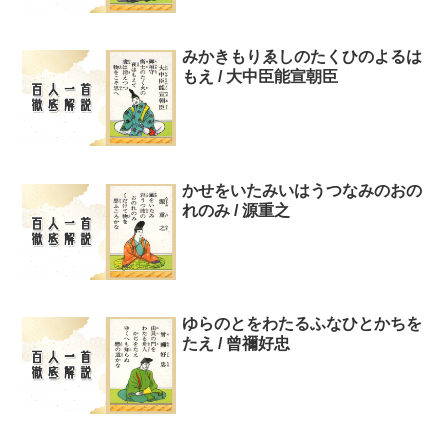
みかきもりゑしのたくひのよるは
もえ / 大中臣能宣朝臣
かせをいたみいはうつなみのおの
れのみ / 源重之
ゆらのとをわたるふなひとかちを
たえ / 曾禰好忠