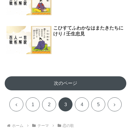
こひすてふわかなはまたきたちに
けり / 壬生忠見
次のページ
前
次
1
2
3
4
5
へ
へ
ホーム
テーマ
恋の歌