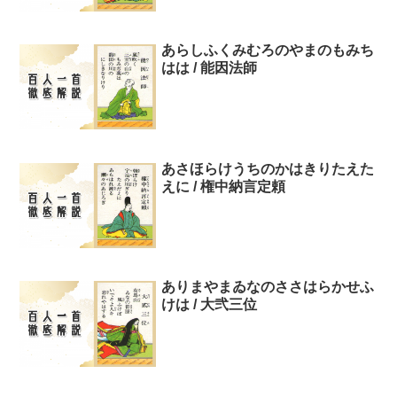
あらしふくみむろのやまのもみち
はは / 能因法師
あさほらけうちのかはきりたえた
えに / 権中納言定頼
ありまやまゐなのささはらかせふ
けは / 大弐三位