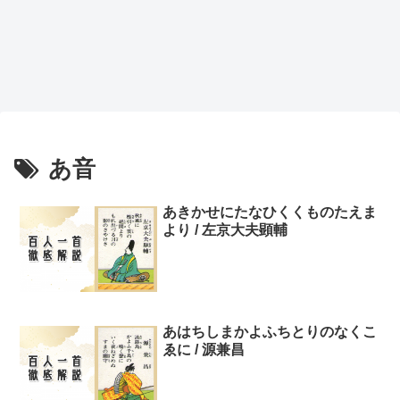
あ音
あきかせにたなひくくものたえま
より / 左京大夫顕輔
あはちしまかよふちとりのなくこ
ゑに / 源兼昌