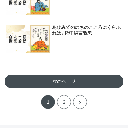
あひみてののちのこころにくらふ
れは / 権中納言敦忠
次のページ
次
1
2
へ