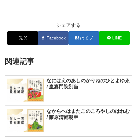
シェアする
X
Facebook
はてブ
LINE
関連記事
なにはえのあしのかりねのひとよゆゑ
/ 皇嘉門院別当
なからへはまたこのころやしのはれむ
/ 藤原清輔朝臣