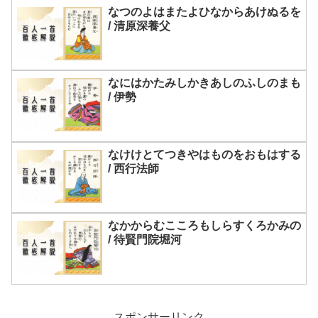
なつのよはまたよひなからあけぬるを
/ 清原深養父
なにはかたみしかきあしのふしのまも
/ 伊勢
なけけとてつきやはものをおもはする
/ 西行法師
なかからむこころもしらすくろかみの
/ 待賢門院堀河
スポンサーリンク