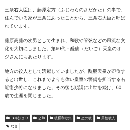
三条右大臣は、藤原定方（ふじわらのさだかた）の事で、
住んでいる家が三条にあったことから、三条右大臣と呼ば
れています。
藤原高藤の次男として生まれ、和歌や管弦などの風流な文
化を大切にしました。第60代・醍醐（だいご）天皇のオ
ジさんにもあたります。
地方の役人として活躍していましたが、醍醐天皇が即位す
ると出世し、これまでよりも偉い皇室の警備を担当する右
近衛少将になりました。その後も順調に出世を続け、60
歳で生涯を閉じました。
３字決まり
公卿
後撰和歌集
恋の歌
男性歌人
な音